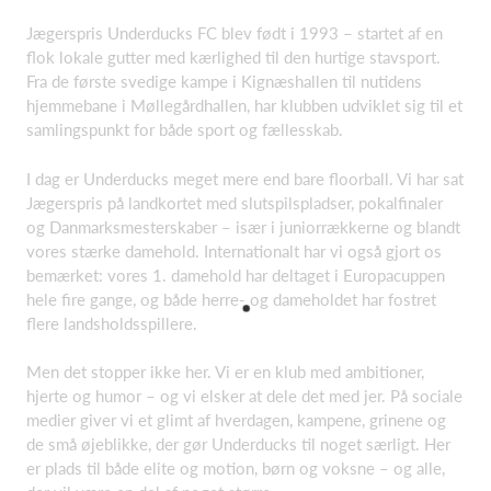
Jægerspris Underducks FC blev født i 1993 – startet af en
flok lokale gutter med kærlighed til den hurtige stavsport.
Fra de første svedige kampe i Kignæshallen til nutidens
hjemmebane i Møllegårdhallen, har klubben udviklet sig til et
samlingspunkt for både sport og fællesskab.
I dag er Underducks meget mere end bare floorball. Vi har sat
Jægerspris på landkortet med slutspilspladser, pokalfinaler
og Danmarksmesterskaber – især i juniorrækkerne og blandt
vores stærke damehold. Internationalt har vi også gjort os
bemærket: vores 1. damehold har deltaget i Europacuppen
hele fire gange, og både herre- og dameholdet har fostret
flere landsholdsspillere.
Men det stopper ikke her. Vi er en klub med ambitioner,
hjerte og humor – og vi elsker at dele det med jer. På sociale
medier giver vi et glimt af hverdagen, kampene, grinene og
de små øjeblikke, der gør Underducks til noget særligt. Her
er plads til både elite og motion, børn og voksne – og alle,