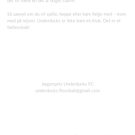
der vil være en del af noget større.
Så uanset om du vil spille, heppe eller bare følge med – kom
med på rejsen. Underducks er ikke bare en klub. Det er et
fællesskab!
Jægerspris Underducks FC
underducks.floorball@gmail.com