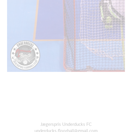
Jægerspris Underducks FC
underducks.floorball@gmail.com