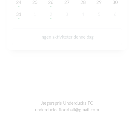
24
25
26
27
28
29
30
31
1
2
3
4
5
6
Ingen aktiviteter denne dag
Jægerspris Underducks FC
underducks.floorball@gmail.com